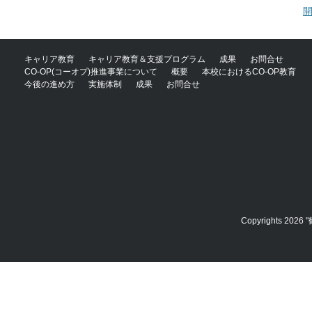
P
キャリア教育
キャリア教育＆支援プログラム
成果
お問合せ
CO-OP(コーオプ)推進事業について
概要
本校におけるCO-OP教育
今後の進め方
実施体制
成果
お問合せ
Copyrights 2026 "